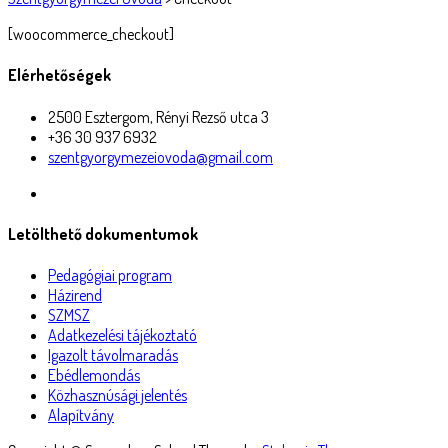
[woocommerce_checkout]
Elérhetőségek
2500 Esztergom, Rényi Rezső utca 3
+36 30 937 6932
szentgyorgymezeiovoda@gmail.com
Letölthető dokumentumok
Pedagógiai program
Házirend
SZMSZ
Adatkezelési tájékoztató
Igazolt távolmaradás
Ebédlemondás
Közhasznúsági jelentés
Alapítvány