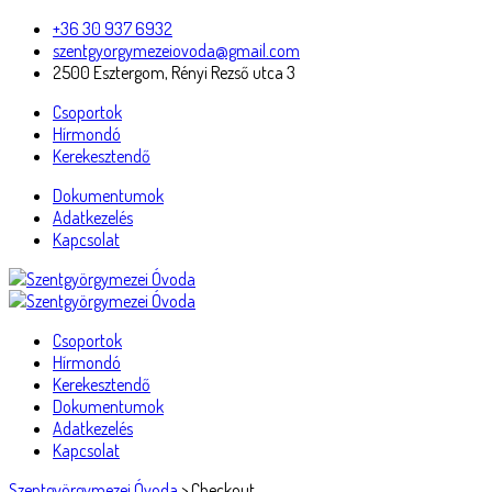
+36 30 937 6932
szentgyorgymezeiovoda@gmail.com
2500 Esztergom, Rényi Rezső utca 3
Csoportok
Hírmondó
Kerekesztendő
Dokumentumok
Adatkezelés
Kapcsolat
Csoportok
Hírmondó
Kerekesztendő
Dokumentumok
Adatkezelés
Kapcsolat
Szentgyörgymezei Óvoda
>
Checkout