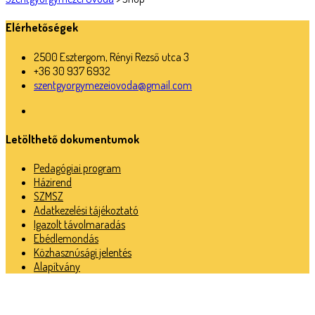
Elérhetőségek
2500 Esztergom, Rényi Rezső utca 3
+36 30 937 6932
szentgyorgymezeiovoda@gmail.com
Letölthető dokumentumok
Pedagógiai program
Házirend
SZMSZ
Adatkezelési tájékoztató
Igazolt távolmaradás
Ebédlemondás
Közhasznúsági jelentés
Alapítvány