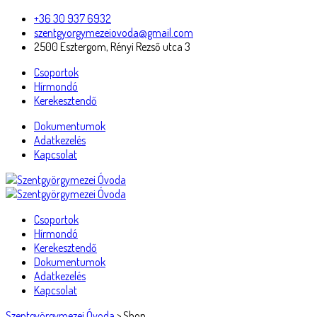
+36 30 937 6932
szentgyorgymezeiovoda@gmail.com
2500 Esztergom, Rényi Rezső utca 3
Csoportok
Hírmondó
Kerekesztendő
Dokumentumok
Adatkezelés
Kapcsolat
Csoportok
Hírmondó
Kerekesztendő
Dokumentumok
Adatkezelés
Kapcsolat
Szentgyörgymezei Óvoda
>
Shop