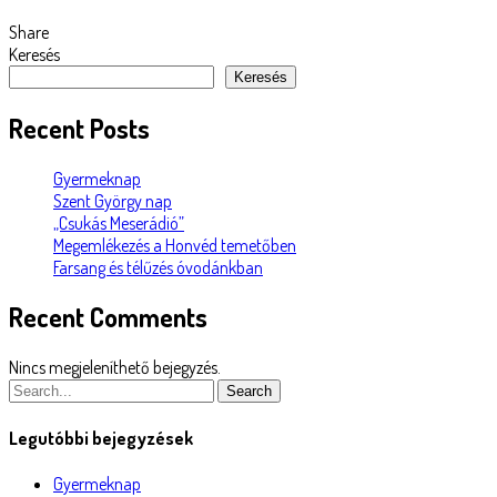
Share
Keresés
Keresés
Recent Posts
Gyermeknap
Szent György nap
„Csukás Meserádió”
Megemlékezés a Honvéd temetőben
Farsang és télűzés óvodánkban
Recent Comments
Nincs megjeleníthető bejegyzés.
Search
Legutóbbi bejegyzések
Gyermeknap