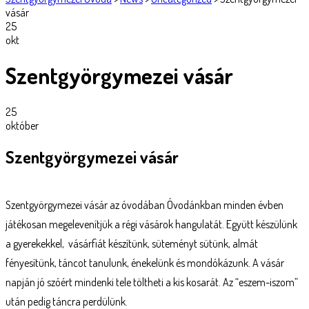
vásár
25
okt
Szentgyörgymezei vásár
25
október
Szentgyörgymezei vásár
Szentgyörgymezei vásár az óvodában Óvodánkban minden évben
játékosan megelevenítjük a régi vásárok hangulatát. Együtt készülünk
a gyerekekkel, vásárfiát készítünk, süteményt sütünk, almát
fényesítünk, táncot tanulunk, énekelünk és mondókázunk. A vásár
napján jó szóért mindenki tele töltheti a kis kosarát. Az “eszem-iszom”
után pedig táncra perdülünk.