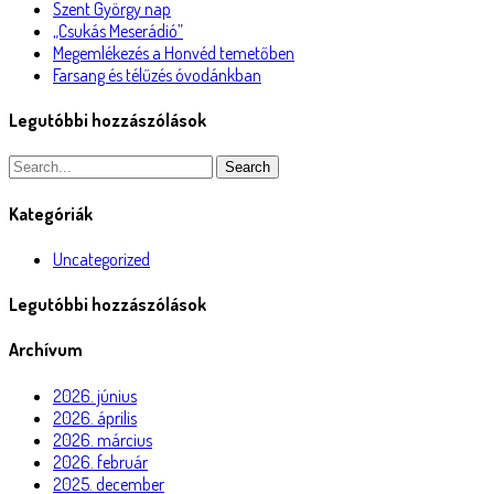
Szent György nap
„Csukás Meserádió”
Megemlékezés a Honvéd temetőben
Farsang és télűzés óvodánkban
Legutóbbi hozzászólások
Search
Kategóriák
Uncategorized
Legutóbbi hozzászólások
Archívum
2026. június
2026. április
2026. március
2026. február
2025. december