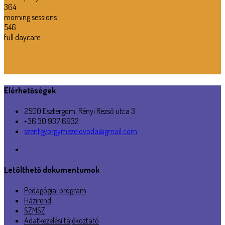
364
morning sessions
546
full daycare
Elérhetőségek
2500 Esztergom, Rényi Rezső utca 3
+36 30 937 6932
szentgyorgymezeiovoda@gmail.com
Letölthető dokumentumok
Pedagógiai program
Házirend
SZMSZ
Adatkezelési tájékoztató