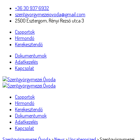
+36 30 937 6932
szentgyorgymezeiovoda@gmail.com
2500 Esztergom, Rényi Rezső utca 3
Csoportok
Hírmondó
Kerekesztendő
Dokumentumok
Adatkezelés
Kapcsolat
Csoportok
Hírmondó
Kerekesztendő
Dokumentumok
Adatkezelés
Kapcsolat
Szentgyörgymezei Óvoda
>
News
>
Uncategorized
>
Szentgyörgymezei