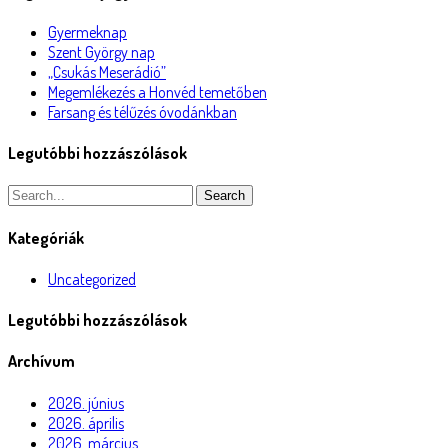
Gyermeknap
Szent György nap
„Csukás Meserádió”
Megemlékezés a Honvéd temetőben
Farsang és télűzés óvodánkban
Legutóbbi hozzászólások
Search
Kategóriák
Uncategorized
Legutóbbi hozzászólások
Archívum
2026. június
2026. április
2026. március