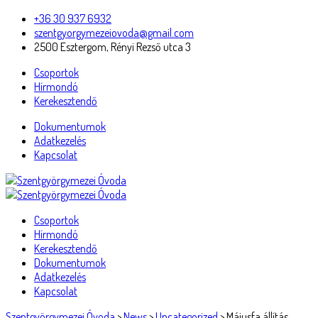
+36 30 937 6932
szentgyorgymezeiovoda@gmail.com
2500 Esztergom, Rényi Rezső utca 3
Csoportok
Hírmondó
Kerekesztendő
Dokumentumok
Adatkezelés
Kapcsolat
Csoportok
Hírmondó
Kerekesztendő
Dokumentumok
Adatkezelés
Kapcsolat
Szentgyörgymezei Óvoda
>
News
>
Uncategorized
>
Májusfa állítás