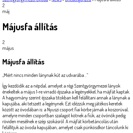
2
máj
Májusfa állítás
2
május
Májusfa állítás
„Miért nincs minden lánynak kút az udvarába…”
Így kezdődik az a népdal, amelyet a régi Szentgyörgymezei lányok
énekeltek a május 1-re virradó éjszaka a legényekkel, ha májfát kaptak.
A hagyomány szerint éjszaka titokban kell felállítani annak a lánynak a
kapujába, aki tetszett a legénynek. Ezt idézzük meg játékos keretek
között az óvodában is: a Nyuszi csoport fiai körbe járnak a koszorúval,
amelyre minden csoportban szalagot kötnek a fiúk, az óvónők pedig
röviden mesélnek e szép szokásról. A májfát körbetáncolás után
felállítjuk az óvoda kapujában, amelyet csak pünkösdkor táncolunk ki