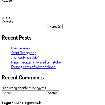
közösen.
Share
Keresés
Keresés
Recent Posts
Gyermeknap
Szent György nap
„Csukás Meserádió”
Megemlékezés a Honvéd temetőben
Farsang és télűzés óvodánkban
Recent Comments
Nincs megjeleníthető bejegyzés.
Search
Legutóbbi bejegyzések