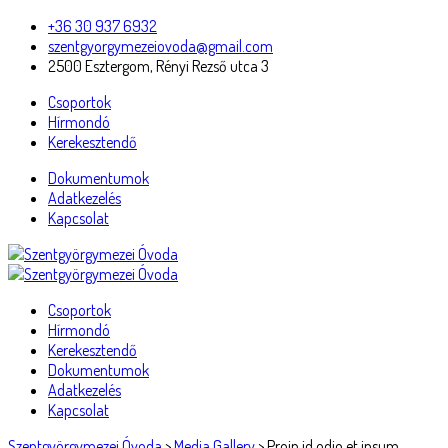
+36 30 937 6932
szentgyorgymezeiovoda@gmail.com
2500 Esztergom, Rényi Rezső utca 3
Csoportok
Hírmondó
Kerekesztendő
Dokumentumok
Adatkezelés
Kapcsolat
Csoportok
Hírmondó
Kerekesztendő
Dokumentumok
Adatkezelés
Kapcsolat
Szentgyörgymezei Óvoda
>
Media Gallery
>
Proin id odio et ipsum