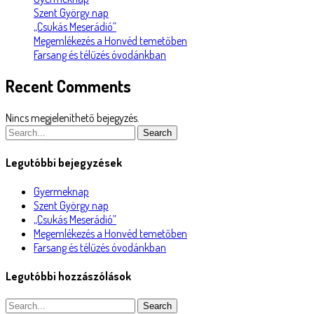
Szent György nap
„Csukás Meserádió”
Megemlékezés a Honvéd temetőben
Farsang és télűzés óvodánkban
Recent Comments
Nincs megjeleníthető bejegyzés.
Search
Legutóbbi bejegyzések
Gyermeknap
Szent György nap
„Csukás Meserádió”
Megemlékezés a Honvéd temetőben
Farsang és télűzés óvodánkban
Legutóbbi hozzászólások
Search