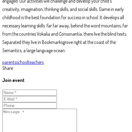
engaged. Our activities will challenge and develop your child’s
creativity, imagination, thinking skills, and social skills. Game in early
childhood is the best foundation for success in school. It develops all
necessary learning skills. Far far away, behind the word mountains, far
from the countries Vokalia and Consonantia, there live the blind texts.
Separated they live in Bookmarksgrove right at the coast of the
Semantics, a large language ocean.
Tags
parents
school
teachers
Share
Join event