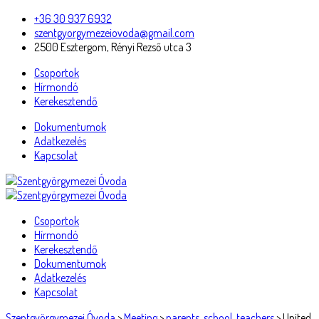
+36 30 937 6932
szentgyorgymezeiovoda@gmail.com
2500 Esztergom, Rényi Rezső utca 3
Csoportok
Hírmondó
Kerekesztendő
Dokumentumok
Adatkezelés
Kapcsolat
Csoportok
Hírmondó
Kerekesztendő
Dokumentumok
Adatkezelés
Kapcsolat
Szentgyörgymezei Óvoda
>
Meeting
>
parents
,
school
,
teachers
>
United