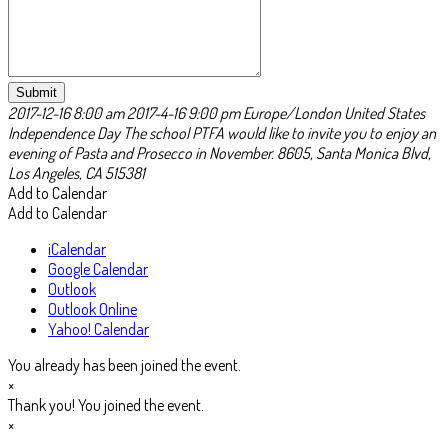
Submit
2017-12-16 8:00 am
2017-4-16 9:00 pm
Europe/London
United States
Independence Day
The school PTFA would like to invite you to enjoy an
evening of Pasta and Prosecco in November.
8605, Santa Monica Blvd,
Los Angeles, CA 515381
Add to Calendar
Add to Calendar
iCalendar
Google Calendar
Outlook
Outlook Online
Yahoo! Calendar
You already has been joined the event.
×
Thank you! You joined the event.
×