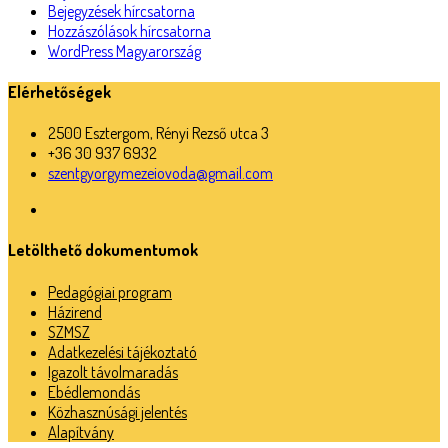
Bejegyzések hírcsatorna
Hozzászólások hírcsatorna
WordPress Magyarország
Elérhetőségek
2500 Esztergom, Rényi Rezső utca 3
+36 30 937 6932
szentgyorgymezeiovoda@gmail.com
Letölthető dokumentumok
Pedagógiai program
Házirend
SZMSZ
Adatkezelési tájékoztató
Igazolt távolmaradás
Ebédlemondás
Közhasznúsági jelentés
Alapítvány