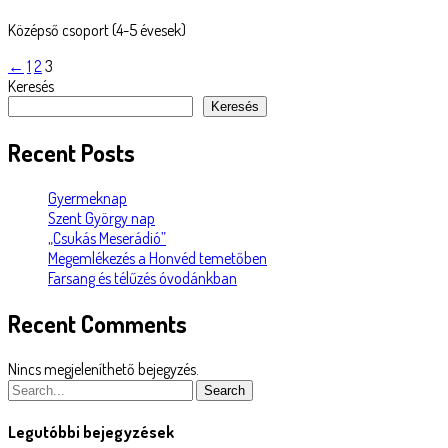
Középső csoport (4-5 évesek)
Posts
←
1
2
3
Keresés
navigation
Keresés
Recent Posts
Gyermeknap
Szent György nap
„Csukás Meserádió”
Megemlékezés a Honvéd temetőben
Farsang és télűzés óvodánkban
Recent Comments
Nincs megjeleníthető bejegyzés.
Search
Legutóbbi bejegyzések