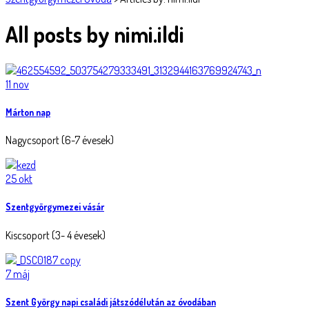
All posts by nimi.ildi
11
nov
Márton nap
Nagycsoport (6-7 évesek)
25
okt
Szentgyörgymezei vásár
Kiscsoport (3- 4 évesek)
7
máj
Szent György napi családi játszódélután az óvodában