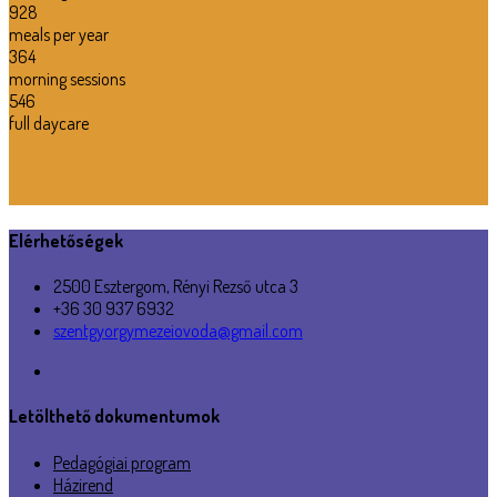
928
meals per year
364
morning sessions
546
full daycare
Elérhetőségek
2500 Esztergom, Rényi Rezső utca 3
+36 30 937 6932
szentgyorgymezeiovoda@gmail.com
Letölthető dokumentumok
Pedagógiai program
Házirend