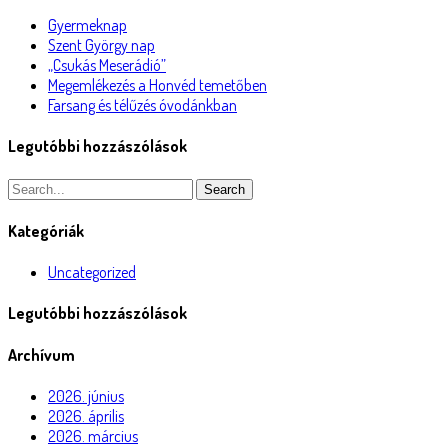
Gyermeknap
Szent György nap
„Csukás Meserádió”
Megemlékezés a Honvéd temetőben
Farsang és télűzés óvodánkban
Legutóbbi hozzászólások
Search
Kategóriák
Uncategorized
Legutóbbi hozzászólások
Archívum
2026. június
2026. április
2026. március