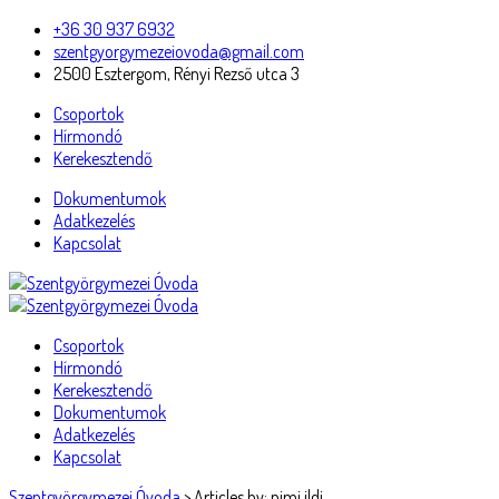
+36 30 937 6932
szentgyorgymezeiovoda@gmail.com
2500 Esztergom, Rényi Rezső utca 3
Csoportok
Hírmondó
Kerekesztendő
Dokumentumok
Adatkezelés
Kapcsolat
Csoportok
Hírmondó
Kerekesztendő
Dokumentumok
Adatkezelés
Kapcsolat
Szentgyörgymezei Óvoda
>
Articles by: nimi.ildi